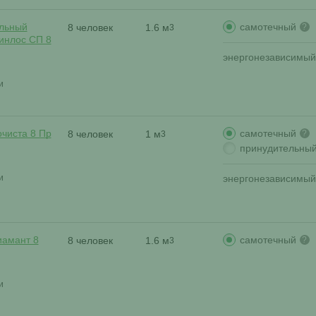
самотечный
льный
8 человек
1.6 м
?
3
ринлос СП 8
энергонезависимый
и
самотечный
очиста 8 Пр
8 человек
1 м
?
3
принудительны
и
энергонезависимый
самотечный
иамант 8
8 человек
1.6 м
?
3
и