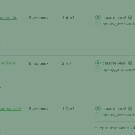
самотечный
иодевайс
8 человек
1.4 м
?
3
принудительны
и
самотечный
вробион
8 человек
2 м
?
3
принудительны
и
самотечный
вробион 8R
8 человек
1.6 м
?
3
принудительны
энергонезависимый
и