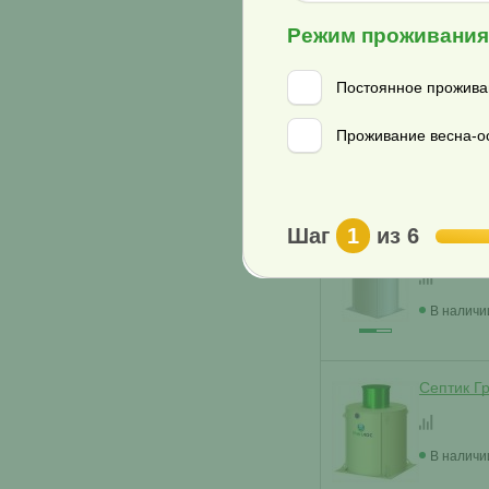
Режим проживани
Септик В
2500 С
Постоянное прожива
Проживание весна-ос
В наличи
Септик В
Шаг
1
из 6
2500 П
В наличи
Септик Г
В наличи