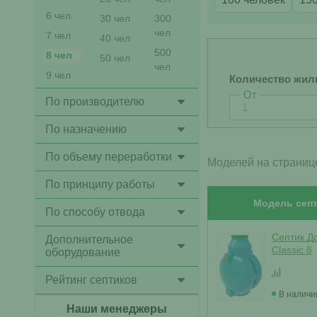
6 чел
30 чел
300
чел
7 чел
40 чел
500
8 чел
50 чел
чел
9 чел
Количество жил
От
По производителю
По назначению
По объему переработки
Моделей на страниц
По принципу работы
Модель септ
По способу отвода
Септик Д
Дополнительное
Classic 8
оборудование
Рейтинг септиков
В наличи
Наши менеджеры