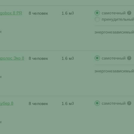
самотечный
rgobox 8 PR
8 человек
1.6 м
?
3
принудительны
и
энергонезависимый
самотечный
вролос Эко 8
8 человек
1.6 м
?
3
энергонезависимый
и
самотечный
аубер 8
8 человек
1.6 м
?
3
и