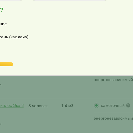
я?
самотечный
олгарь 8
8 человек
1.6 м
?
3
принудительны
ние
энергонезависимый
ень (как дача)
и
самотечный
олгарь 8
8 человек
1.6 м
?
3
принудительны
энергонезависимый
и
самотечный
ринлос Эко 8
8 человек
1.4 м
?
3
энергонезависимый
и