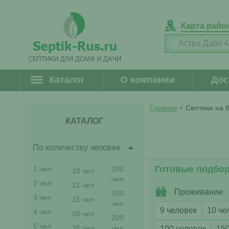
Карта райо
Каталог
О компании
Дос
Главная
Септики на 8
КАТАЛОГ
По количеству человек
Готовые подбо
1 чел
100
10 чел
чел
2 чел
12 чел
Проживание
150
3 чел
15 чел
чел
9 человек
10 че
4 чел
20 чел
200
5 чел
25 чел
чел
100 человек
150