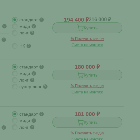
194 400 ₽
216 000 ₽
стандарт
?
й
миди
?
?
Купить
лонг
?
%
Получить скидку
?
Смета на монтаж
НК
?
180 000 ₽
стандарт
?
миди
?
Купить
лонг
?
%
Получить скидку
супер лонг
?
Смета на монтаж
181 000 ₽
стандарт
?
миди
?
Купить
лонг
?
?
%
Получить скидку
Смета на монтаж