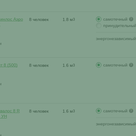
самотечный
ринлос Аэро
8 человек
1.8 м
?
3
К
принудительны
энергонезависимый
и
самотечный
т 8 (500)
8 человек
1.6 м
?
3
и
самотечный
валос 8 R
8 человек
1.6 м
?
3
) УН
энергонезависимый
и