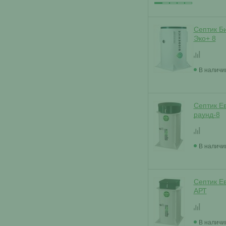
Септик Б
Эко+ 8
В наличи
Септик Е
раунд-8
В наличи
Септик Е
АРТ
В наличи