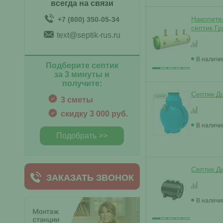
всегда на связи
Накопите
+7 (800) 350-05-34
септик Г
text@septik-rus.ru
В наличи
Подберите септик
за 3 минуты и
получите:
Септик Д
3 сметы
скидку 3 000 руб.
В наличи
Подобрать >>
Септик Д
ЗАКАЗАТЬ ЗВОНОК
В наличи