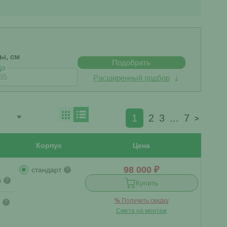
бы, см
Подобрать
До
Расширенный подбор
1
2
3
...
7
>
Корпус
Цена
98 000 ₽
стандарт
?
й
?
Купить
%
Получить скидку
?
Смета на монтаж