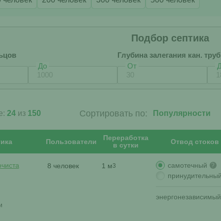
Подбор септика
ьцов
Глубина залегания кан. тру
До
От
Сортировать по:
е:
24
из
150
Переработка
ика
Пользователи
Отвод стоков
в сутки
самотечный
очиста
8 человек
1 м
?
3
принудительны
энергонезависимый
и