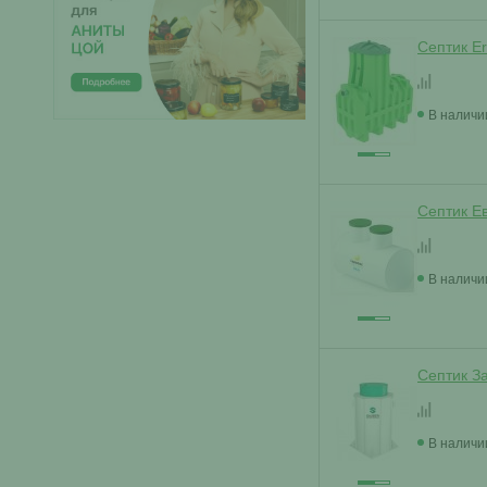
Септик E
В наличи
Септик Е
В наличи
Септик З
В наличи