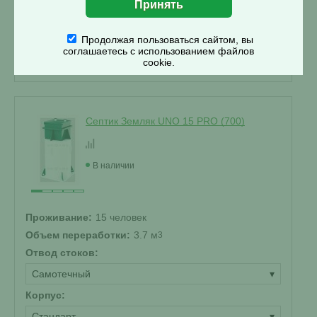
358 400 ₽
Продолжая пользоваться сайтом, вы
Купить
соглашаетесь с использованием файлов
cookie.
Смета на монтаж
%
Получить скидку
Септик Земляк UNO 15 PRO (700)
В наличии
Проживание:
15 человек
Объем переработки:
3.7 м
3
Отвод стоков:
Самотечный
▾
Корпус:
Стандарт
▾