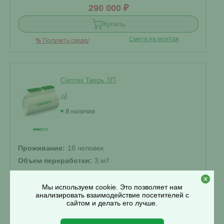
290 000 ₽
Купить
Смета на монтаж
%
Получить скидку
Септик Тверь 3П
В наличии
Проживание:
18 человек
Объем переработки:
3 м
3
Отвод стоков:
Мы используем cookie. Это позволяет нам
Самотечный
▾
анализировать взаимодействие посетителей с
Корпус:
сайтом и делать его лучше.
Стандарт
▾