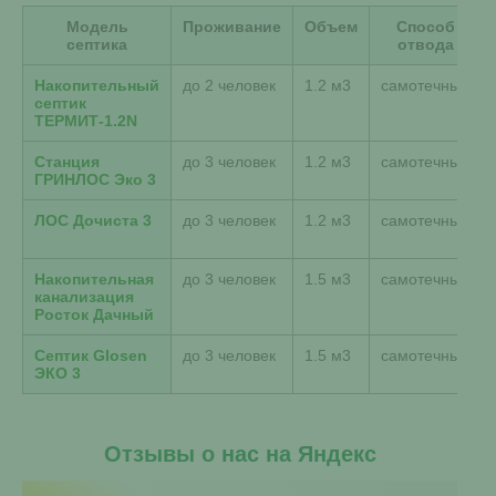
Модель
Проживание
Объем
Способ
септика
отвода
Накопительный
до 2 человек
1.2 м3
самотечный
септик
ТЕРМИТ-1.2N
Станция
до 3 человек
1.2 м3
самотечный
ГРИНЛОС Эко 3
ЛОС Дочиста 3
до 3 человек
1.2 м3
самотечный
Накопительная
до 3 человек
1.5 м3
самотечный
канализация
Росток Дачный
Септик Glosen
до 3 человек
1.5 м3
самотечный
ЭКО 3
Отзывы о нас на Яндекс