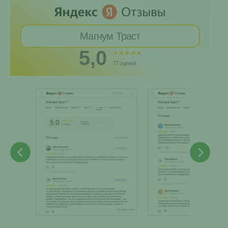
Магнум Траст
5,0
77 оценок