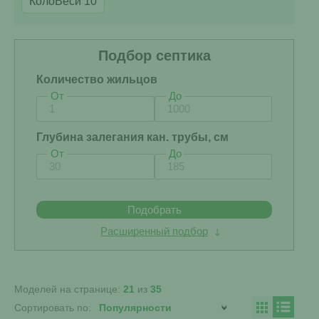
КолоВеси 10
Подбор септика
Количество жильцов
От
До
Глубина залегания кан. трубы, см
От
До
Подобрать
Расширенный подбор
Моделей на странице:
21
из
35
Сортировать по: