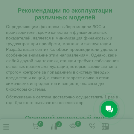
Рекомендации по эксплуатации
различных моделей
Определяющим фактором выбора модели ЛОС и
производителя, кроме качества и функциональных
показателей, является и минимизация финансовых и
трудозатрат при приобрети, монтаже и эксплуатации.
Разрабатывая септик КолоВеси производители уделили
особенное внимание этим направлениям. Однако, как и
любой другой вид техники, станции требуют соблюдения
основных правил эксплуатации, которые заключаются в
строгом контроле за попаданием в систему твердых
предметов и вещей, а также в запрете слива в стоки
химических ингредиентов и веществ, опасных для
биофлоры системы.
Обслуживание септика достаточно осуществлять 1 раз в
год. Для этого вызывается ассенизатор.
Основной модельный ряд
0
0
0
Выбор КолоВеси обеспечивается широким модельным
рядом, отвечающим потребностям частного потребителя,