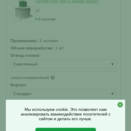
Септик Kolo Vesi 5 низкий корпус
В наличии
Проживание:
5 человек
Объем переработки:
1 м
3
Отвод стоков:
Самотечный
▾
энергонезависимый
?
Корпус:
Стандарт
▾
НК
?
Мы используем cookie. Это позволяет нам
анализировать взаимодействие посетителей с
220 900 ₽
сайтом и делать его лучше.
Купить