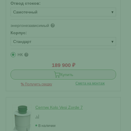
Отвод стоков:
Самотечный
▾
энергонезависимый
?
Корпус:
Стандарт
▾
НК
?
189 900 ₽
Купить
Смета на монтаж
%
Получить скидку
Септик Kolo Vesi Zorde 7
В наличии