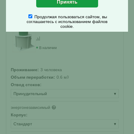
Смета на монтаж
%
Получить скидку
Продолжая пользоваться сайтом, вы
соглашаетесь с использованием файлов
cookie.
Септик Kolo Vesi 3 Prin низкий корпус
В наличии
Проживание:
3 человека
Объем переработки:
0.6 м
3
Отвод стоков:
Принудительный
▾
энергонезависимый
?
Корпус:
Стандарт
▾