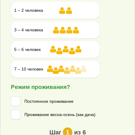
1 – 2 человека
3 – 4 человека
5 – 6 человек
7 – 10 человек
Режим проживания?
Анна – менеджер по подбору систем
Постоянное проживание
канализации
Проживание весна-осень (как дача)
Нужна помощь в подборе
септика?
Шаг
1
из 6