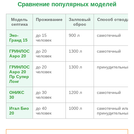
Сравнение популярных моделей
Модель
Проживание
Залповый
Способ отвода
септика
сброс
Эко-
до 15
900 л
самотечный
Гранд 15
человек
ГРИНЛОС
до 20
1300 л
самотечный
Аэро 20
человек
ГРИНЛОС
до 20
1300 л
принудительный
Аэро 20
человек
Пр Супер
Лонг
ОНИКС
до 30
1200 л
самотечный
30
человек
Итал Био
до 40
1000 л
самотечный или
20
человек
принудительный