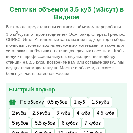
Септики объемом 3.5 куб (м3/сут) в
Видном
В каталоге представлены септики с объемом переработки
3
3.5 м
/сутки от производителей Эко-Гранд, Спарта, Гринлос,
ОНИКС, Итал. Автономные канализации подходят для сбора
и очистки сточных вод из нескольких коттеджей, а также для
установки в небольших гостиницах, дачных поселках. Чтобы
получить профессиональную консультацию по подбору
станции на 3.5 куба, позвоните нам или оставьте заявку. Мы
осуществляем доставку по Москве и области, а также в
большую часть регионов России.
Быстрый подбор
По объему
0.5 кубов
1 куб
1.5 куба
2 куба
2.5 куба
3 куба
4 куба
4.5 куба
5 кубов
5.5 кубов
6 кубов
7 кубов