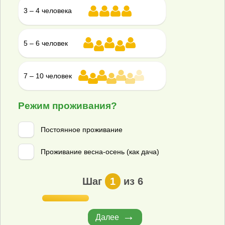
всплывать наверх в случае повышения уровня грунтовых
3 – 4 человека
вод. То есть нет необходимости в «якорении» резервуара.
5 – 6 человек
7 – 10 человек
Режим проживания?
Постоянное проживание
Проживание весна-осень (как дача)
Шаг
1
из 6
4. Септики Юнилос Астра
Минимальная высота корпуса:
2,11м
Рейтинг септика для высоких грунтовых вод:
4.7
Далее