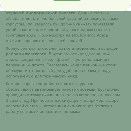
Работа септиков Астра построена на фильтрации
хозяйственно-бытовых отходов путем прохождения
4
ступеней биологической очистки.
Данные септики
обладают достаточно большой высотой и прямоугольным
корпусом, что, казалось бы, должно снижать показатели
устойчивости к таким сложным условиям, как высокие
грунтовые воды. Но, несмотря на это, Юнилос Астра
отлично справляются со своей задачей.
Корпус септика изготовлен из
полипропилена
и оснащен
ребрами жесткости.
Внутри емкость разделена на 4
отсека, соединенных эрлифтами — устройствами для
перекачки жидкости. Разлагаясь, канализационные стоки
образуют ил, пригодный для удобрения почвы, и воду,
используемую для технических нужд.
Компрессорные устройства и датчики уровня
обеспечивают
автономную работу системы.
Достаточно
проводить откачку очищенных стоков встроенным насосом
3 раза в год. При нештатных ситуациях, например, засоре
насосной системы, встроенная сигнализация отключит
работу септика и оповестит о поломке.