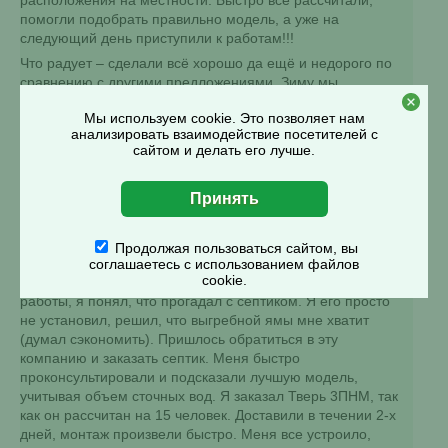
расположения на местности. Быстро всё рассчитали,
помогли подобрать правильно модель, а уже на
следующий день приступили к работам!!!
Что радует – сделали всё хорошо да ещё и недорого по
сравнению с другими предложениями. Зиму мы
перезимовали отлично, а летом септик на отлично
Мы используем cookie. Это позволяет нам
справился с наплывом гостей.
анализировать взаимодействие посетителей с
сайтом и делать его лучше.
Леонид Петрович
Я владелец небольшого пансионата санаторного типа. В
Продолжая пользоваться сайтом, вы
каждый заезд у меня останавливается около 12-15
соглашаетесь с использованием файлов
cookie.
человек. Естественно вскоре после открытия и начала
работы, я понял, что прогадал с септиком. Я его просто
не установил, решил, что выгребной ямы мне хватит
(думал сэкономить). Пришлось обратиться в эту
компанию и заказать септик. Меня быстро
проконсультировали и подсказали лучшую модель,
учитывая объем сточных вод. Я заказал Тверь 3ПНМ, так
как он рассчитан на 15 человек. Доставили в течении 2-х
дней, монтаж произвели быстро. Меня все устроило,