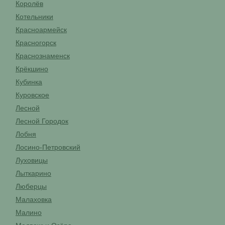
Королёв
Котельники
Красноармейск
Красногорск
Краснознаменск
Крёкшино
Кубинка
Куровское
Лесной
Лесной Городок
Лобня
Лосино-Петровский
Луховицы
Лыткарино
Люберцы
Малаховка
Малино