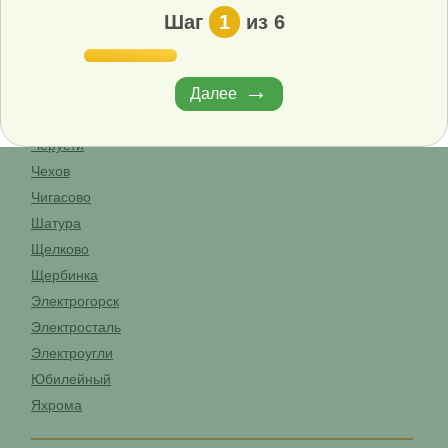
Троицк
Шаг
1
из 6
Фрязино
Химки
Хорлово
Далее
Черноголовка
Черусти
Чехов
Чигасово
Шатура
Щелково
Щербинка
Электрогорск
Электросталь
Электроугли
Юбилейный
Яхрома