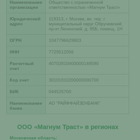
Наименование
Общество с ограниченной
организации
ответственностью «Магнум Траст»
Юридический
119313, г. Москва, вн. тер. г.
адрес
муниципальный округ Обручевский,
пр-кт Ленинский, д. 95Б, помещ. 1Н
ОГРН
1047796629803
ИНН
7729512056
Расчетный
40702810400000148590
счет
Кор счет
30101810200000000700
БИК
044525700
Наименование
АО "РАЙФФАЙЗЕНБАНК"
банка
ООО «Магнум Траст» в регионах
Московская область: