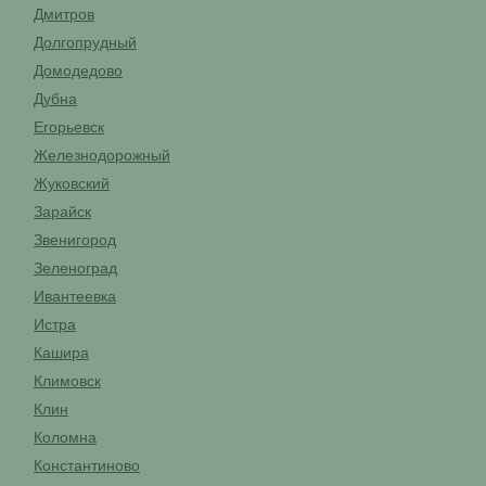
Дмитров
Долгопрудный
Домодедово
Дубна
Егорьевск
Железнодорожный
Жуковский
Зарайск
Звенигород
Зеленоград
Ивантеевка
Истра
Кашира
Климовск
Клин
Коломна
Константиново