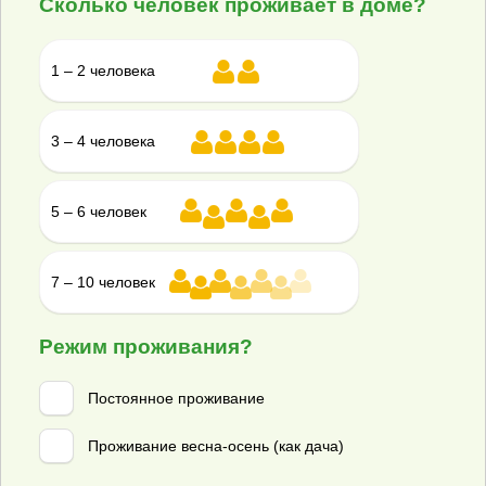
Сколько человек проживает в доме?
Раменки
Раменское
1 – 2 человека
Реутов
Руза
Румянцево
3 – 4 человека
Селятино
Сергиев Посад
5 – 6 человек
Серебряные Пруды
Серпухов
Солнечногорск
7 – 10 человек
Старая Купавна
Столбовая
Режим проживания?
Ступино
Сходня
Постоянное проживание
Таганьково
Талдом
Проживание весна-осень (как дача)
Томилино