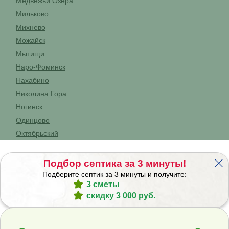
Медвежьи Озёра
Мильково
Михнево
Можайск
Мытищи
Наро-Фоминск
Нахабино
Николина Гора
Ногинск
Одинцово
Октябрьский
Орехово-Зуево
Павловский Посад
Подбор септика за 3 минуты!
Подольск
Подберите септик за 3 минуты и получите:
3 сметы
Протвино
скидку 3 000 руб.
Путилково
Пушкино
Пущино