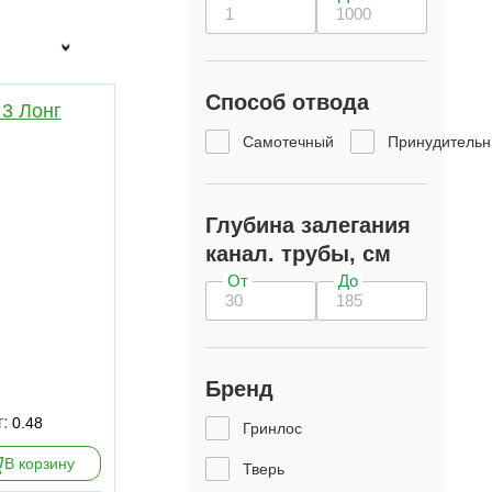
Способ отвода
 3 Лонг
Самотечный
Принудитель
Глубина залегания
канал. трубы, см
От
До
Бренд
т:
0.48
Гринлос
В корзину
Тверь