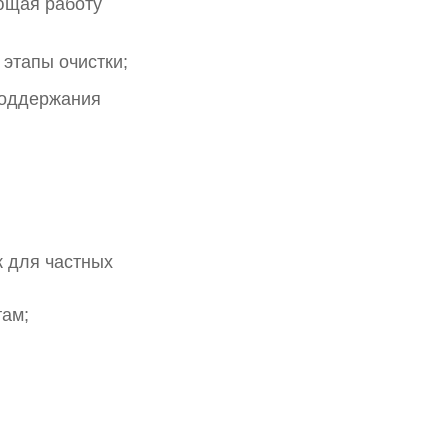
ющая работу
этапы очистки;
поддержания
к для частных
там;