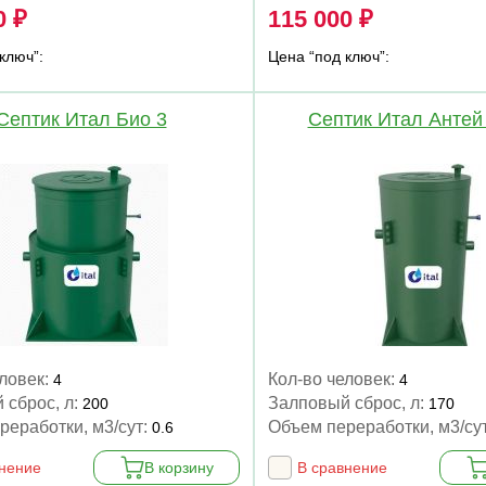
0 ₽
115 000 ₽
ключ”:
Цена “под ключ”:
Септик Итал Био 3
Септик Итал Антей
еловек:
Кол-во человек:
4
4
 сброс, л:
Залповый сброс, л:
200
170
реработки, м3/сут:
Объем переработки, м3/су
0.6
внение
В корзину
В сравнение