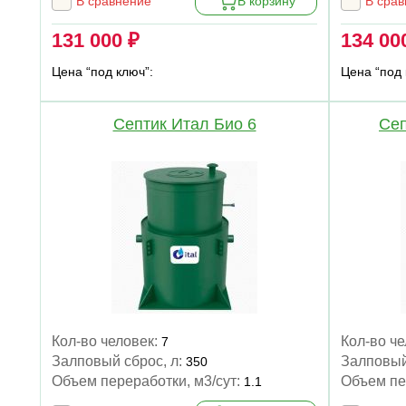
В сравнение
В корзину
В сра
131 000 ₽
134 00
Цена “под ключ”:
Цена “под 
Септик Итал Био 6
Сеп
Кол-во человек:
Кол-во ч
7
Залповый сброс, л:
Залповый
350
Объем переработки, м3/сут:
Объем пе
1.1