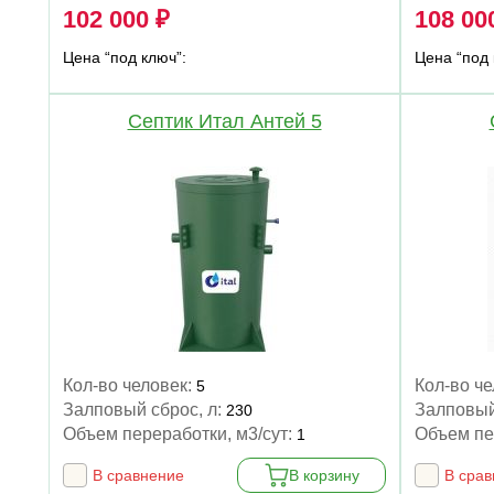
102 000 ₽
108 00
Цена “под ключ”:
Цена “под 
Септик Итал Антей 5
Кол-во человек:
Кол-во ч
5
Залповый сброс, л:
Залповый
230
Объем переработки, м3/сут:
Объем пе
1
В сравнение
В корзину
В сра