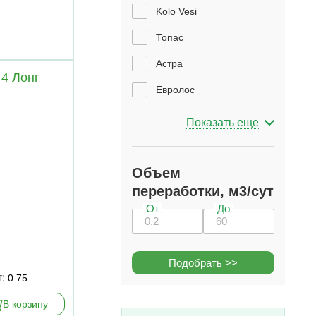
Kolo Vesi
Топас
Астра
 4 Лонг
Евролос
Показать еще
Объем
переработки, м3/сут
От
До
Подобрать
>>
т:
0.75
В корзину