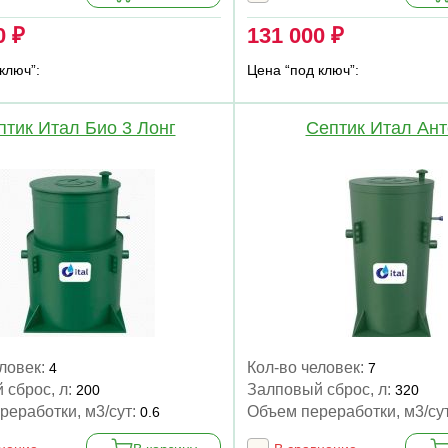
0 ₽
131 000 ₽
ключ”:
Цена “под ключ”:
птик Итал Био 3 Лонг
Септик Итал Ант
еловек:
Кол-во человек:
4
7
 сброс, л:
Залповый сброс, л:
200
320
реработки, м3/сут:
Объем переработки, м3/су
0.6