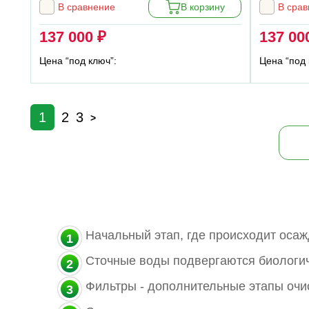
В сравнение
В корзину
В сра
137 000 ₽
137 00
Цена “под ключ”:
Цена “под 
1
2
3
>
Начальный этап, где происходит осаж
Сточные воды подвергаются биологич
Фильтры - дополнительные этапы очи