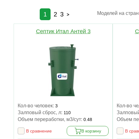
Моделей на стран
1
2
3
>
Септик Итал Антей 3
С
Кол-во человек:
Кол-во ч
3
Залповый сброс, л:
Залповый
110
Объем переработки, м3/сут:
Объем пе
0.48
В сравнение
В корзину
В сра