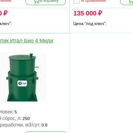
внение
В корзину
В сравнение
0 ₽
135 000 ₽
ключ”:
Цена “под ключ”:
тик Итал Био 4 Миди
еловек:
5
 сброс, л:
250
реработки, м3/сут:
0.8