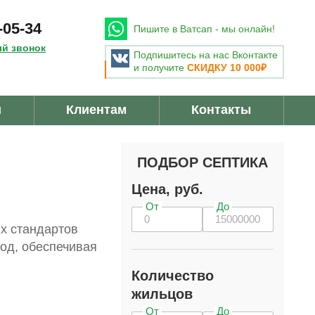
-05-34
Пишите в Ватсап - мы онлайн!
ый звонок
Подпишитесь на нас Вконтакте
и получите
СКИДКУ 10 000₽
u
и
Клиентам
Контакты
ПОДБОР СЕПТИКА
Цена, руб.
От
До
их стандартов
од, обеспечивая
Количество
жильцов
От
До