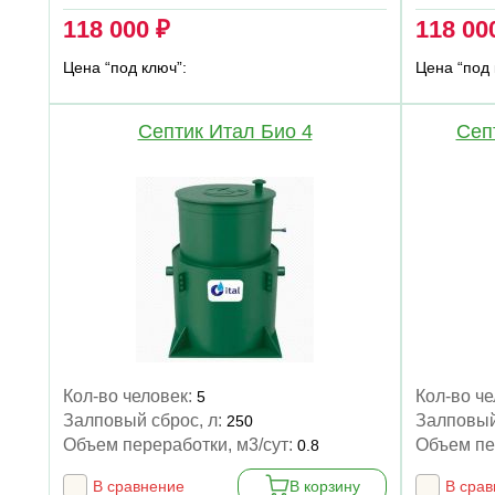
118 000 ₽
118 00
Цена “под ключ”:
Цена “под 
Септик Итал Био 4
Сеп
Кол-во человек:
Кол-во ч
5
Залповый сброс, л:
Залповый
250
Объем переработки, м3/сут:
Объем пе
0.8
В сравнение
В корзину
В сра