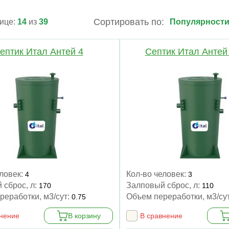
Сортировать по:
ице:
14
из
39
ептик Итал Антей 4
Септик Итал Антей
еловек:
Кол-во человек:
4
3
 сброс, л:
Залповый сброс, л:
170
110
реработки, м3/сут:
Объем переработки, м3/су
0.75
внение
В корзину
В сравнение