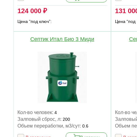
124 000 ₽
131 00
Цена “под ключ”:
Цена “под 
Септик Итал Био 3 Миди
Се
Кол-во человек:
Кол-во ч
4
Залповый сброс, л:
Залповый
200
Объем переработки, м3/сут:
Объем пе
0.6