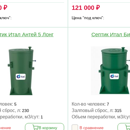
0 ₽
121 000 ₽
ключ”:
Цена “под ключ”:
тик Итал Антей 5 Лонг
Септик Итал Би
еловек:
Кол-во человек:
5
7
 сброс, л:
Залповый сброс, л:
230
315
реработки, м3/сут:
Объем переработки, м3/су
1
внение
В корзину
В сравнение