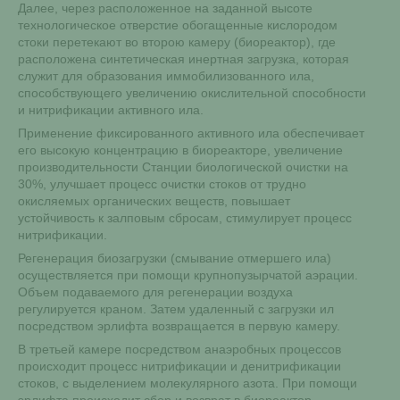
Далее, через расположенное на заданной высоте
технологическое отверстие обогащенные кислородом
стоки перетекают во второю камеру (биореактор), где
расположена синтетическая инертная загрузка, которая
служит для образования иммобилизованного ила,
способствующего увеличению окислительной способности
и нитрификации активного ила.
Применение фиксированного активного ила обеспечивает
его высокую концентрацию в биореакторе, увеличение
производительности Станции биологической очистки на
30%, улучшает процесс очистки стоков от трудно
окисляемых органических веществ, повышает
устойчивость к залповым сбросам, стимулирует процесс
нитрификации.
Регенерация биозагрузки (смывание отмершего ила)
осуществляется при помощи крупнопузырчатой аэрации.
Объем подаваемого для регенерации воздуха
регулируется краном. Затем удаленный с загрузки ил
посредством эрлифта возвращается в первую камеру.
В третьей камере посредством анаэробных процессов
происходит процесс нитрификации и денитрификации
стоков, с выделением молекулярного азота. При помощи
эрлифта происходит сбор и возврат в биореактор