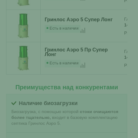
Разме
Глубин
Гринлос Аэро 5 Супер Лонг
140 с
Есть в наличии
Разме
Гринлос Аэро 5 Пр Супер
Глубин
Лонг
140 с
Есть в наличии
Разме
Преимущества над конкурентами
Наличие биозагрузки
Биозагрузка, с помощью которой
стоки очищаются
более тщательно,
входит в базовую комплектацию
септика Гринлос Аэро 5.