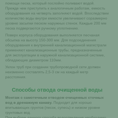
помощи песка, который послойно поливают водой.
Прежде чем приступить к аналогичным работам, емкость
оборудования на четверть заполняют водой. Впоследствии
количество воды внутри емкости увеличивают соразмерно
уровню засыпки песком наружных стенок. Каждые 200 мм
песка подвергаются ручному уплотнению.
Поверх корпуса оборудования выполняется песчаная
обсыпка на высоту 150-300 мм. Для подсоединения
оборудования к внутренней канализационной магистрали
применяют канализационные трубы, предназначенные
для эксплуатации в наружной канализационной системе,
обладающие диаметром 110мм.
Уклон труб при создании трубопроводной сети должен
неизменно составлять 2,5-3 см на каждый метр
расстояния.
Способы отвода очищенной воды
Монтаж с самотечным отводом очищенных сточных
вод в дренажную канаву.
Подходит для хорошо
впитывающих грунтов (песок, супесь) и низком уровне
грунтовых вод.
При выборе данного способа водоотведения необходимо