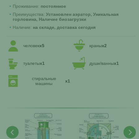
Проживание:
постоянное
Преимущества:
Установлен аэратор, Уникальная
горловина, Наличие биозагрузки
Наличие:
на складе, доставка сегодня
человек
x5
краны
x2
туалеты
x1
души/ванны
x1
стиральные
x1
машины