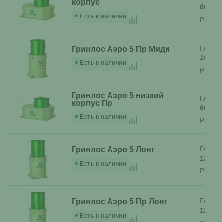
корпус
60 см
Есть в наличии
Разме
Глубин
Гринлос Аэро 5 Пр Миди
100 с
Есть в наличии
Разме
Гринлос Аэро 5 низкий
Глубин
корпус Пр
60 см
Есть в наличии
Разме
Глубин
Гринлос Аэро 5 Лонг
120 с
Есть в наличии
Разме
Глубин
Гринлос Аэро 5 Пр Лонг
120 с
Есть в наличии